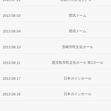
ift？
mer Tale
☆フライト
o-Round!
KABLE
Child
 a dream
GATE
 Game
ldier
S HERO
uit
d Roses
AD
西武ドーム
2013.08.03
ift？
bel
eer？
on
STER
N∞WORLD
Child
ive！
 BLAZE
o-Round!
 Game
ldier
S HERO
EELS
uit
AD
西武ドーム
d Roses
2013.08.04
ift？
eer？
o-Round!
on
Child
on
KABLE
ive！
STER
 BLAZE
 Game
ldier
ENERATION
S HERO
uit
d Roses
k
AD
宮崎市民文化ホール
2013.08.10
ift？
bel
☆フライト
on
uest:上松美香)
o-Round!
N∞WORLD
Child
on
eam
 BLAZE
GATE
 Game
ldier
ENERATION
S HERO
EELS
uit
d Roses
AD
鹿児島市民文化ホール 第1ホール
2013.08.11
k
ift？
mer Tale
☆フライト
on
STER
KABLE
azer
Child
ive！
 BLAZE
o-Round!
 Game
空
GATE
ldier
S HERO
e bag
uit
k
AD
d Roses
日本ガイシホール
2013.08.17
ift？
bel
eer？
GATE
on
N∞WORLD
on
Child
eam
o-Round!
 BLAZE
 Game
空
GATE
ldier
S HERO
 hands in the air
uit
k
AD
日本ガイシホール
d Roses
2013.08.18
ift？
mer Tale
eer？
o-Round!
KABLE
Child
azer
eam
STER
 BLAZE
 Game
ldier
ENERATION
S HERO
e bag
on
uit
azer
AD
k
ift？