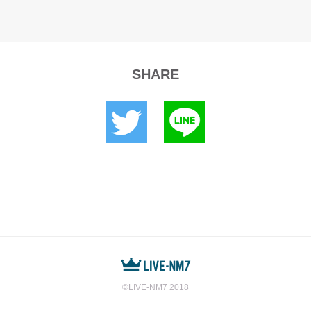
☆フライト
o-Round!
N∞WORLD
Child
azer
 a dream
 BLAZE
GATE
ldier
ンメ(Guest Vocal：日笠陽子)
S HERO
on
 hands in the air
AD
d Roses
ift？
GATE
bel
o-Round!
k
KABLE
on
Child
STER
 BLAZE
ENERATION
ldier
SHARE
 hands in the air
on
k
AD
d Roses
d Roses(Guest Vocal：T.M.Revolution)
GATE
Child
azer
o-Round!
 BLAZE
ldier
GATE
e bag
on
d Roses
k
mer Tale
Child
on
 BLAZE
ldier
ENERATION
on
d Roses
k
on
 BLAZE
GATE
on
k
ENERATION
azer
間
ENERATION
k
ation
©️LIVE-NM7 2018