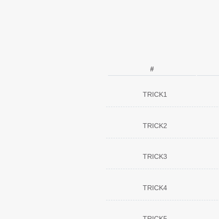
#
TRICK1
01
Gimmick
02
Lovely Fr
TRICK2
What ch
03
04
You have
01
Gimmick
05
FEARLES
02
Lovely Fr
TRICK3
Get my dr
06
What ch
03
07
UNBREA
Young Al
04
01
Gimmick
水中の青
08
05
FEARLES
02
Lovely Fr
09
STAR RO
TRICK4
Get my dr
06
ミラクル
03
10
Happy☆G
07
UNCHAI
04
You have
11
POWER 
01
Gimmick
水中の青
08
05
FEARLES
12
climb up
02
Lovely Fr
09
STAR RO
TRICK5