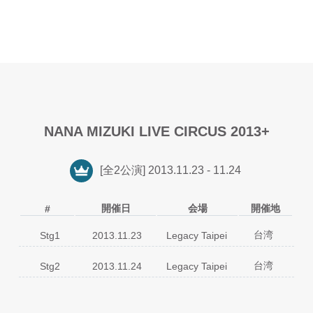
NANA MIZUKI LIVE CIRCUS 2013+
[全2公演] 2013.11.23 - 11.24
開催日
会場
開催地
#
台湾
Stg1
2013.11.23
Legacy Taipei
01
Gimmick Game
台湾
Stg2
2013.11.24
Legacy Taipei
02
Lovely Fruit
03
SUPER GENERATION
01
Gimmick Game
04
COSMIC LOVE
02
Lovely Fruit
05
Love Brick
03
POP MASTER