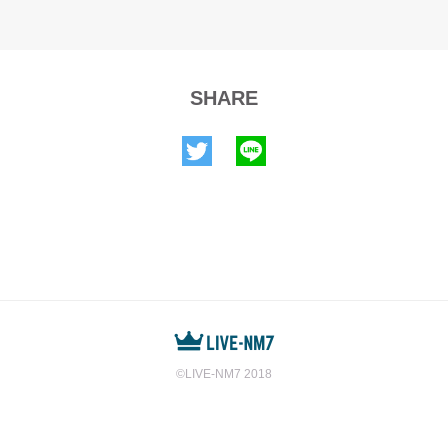
Get my drift？
06
04
COSMIC LOVE
07
METRO BAROQUE
05
Love Brick
08
PHANTOM MINDS
Get my drift？
06
09
Happy☆Go-Round!
純潔パラドックス
07
10
DISCOTHEQUE
08
BRIGHT STREAM
SHARE
11
POWER GATE
09
Happy☆Go-Round!
12
Naked Soldier
10
DISCOTHEQUE
革命デュアリズム
13
11
POWER GATE
14
Vitalization
12
Naked Soldier
15
Preserved Roses
革命デュアリズム
13
16
ETERNAL BLAZE
14
Vitalization
愛の星
17
15
Preserved Roses
en1
Synchrogazer
16
ETERNAL BLAZE
en2
POP MASTER
愛の星
17
深愛
en3
en1
SCARLET KNIGHT
想い(アカペラ/合唱)
w en1
en2
SUPER GENERATION
深愛
en3
w en1
innocent starter
©️LIVE-NM7 2018