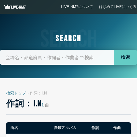
LIVE-NM7について
はじめてLIVEにいく方
SEARCH
検索
検索トップ
› 作詞：I.N
作詞：I.N
1
曲
曲名
収録アルバム
作詞
作曲