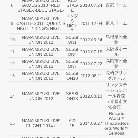
NANA MIZUKI LIVE
RED
西武ドーム
8
GAMES 2010 -RED
STAG
2010.07.24
STAGE-/-BLUE STAGE-
E
KING'
NANA MIZUKI LIVE
S
東京ドーム
9
CASTLE 2011 -QUEEN'S
2011.12.04
NIGH
NIGHT-/-KING'S NIGHT-
T
島根県民会
NANA MIZUKI LIVE
SESSI
10
2012.06.24
UNION 2012
ON1
館
大阪城ホー
NANA MIZUKI LIVE
SESSI
11
2012.07.15
UNION 2012
ON4
ル
高岡市民会
NANA MIZUKI LIVE
SESSI
12
2012.07.22
UNION 2012
ON7
館
長崎ブリッ
NANA MIZUKI LIVE
SESSI
13
2012.08.11
UNION 2012
ON10
クホール
リンクステ
ーションホ
NANA MIZUKI LIVE
SESSI
ール青森
14
2012.08.19
UNION 2012
ON13
（青森市文
化会館）
Resorts
World™
NANA MIZUKI LIVE
AIR
15
2014.09.27
Theatre,Res
FLIGHT 2014+
15
orts World™
Sentosa