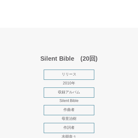
Silent Bible (20回)
リリース
2010年
収録アルバム
Silent Bible
作曲者
母里治樹
作詞者
水樹奈々