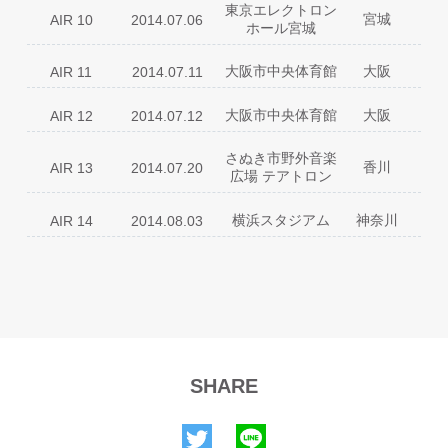
時空サファイア
en1
東京エレクトロン
02
Preserved Roses
Rock you baby！
19
革命デュアリズム
16
宮城
AIR 10
2014.07.06
セツナキャパシティー
ホール宮城
en2
03
Don't be long
20
POWER GATE
アパッショナート
17
en3
DISCOTHEQUE
04
Million Ways=One Destination
ミラクル☆フライト
21
18
POP MASTER
01
VIRGIN CODE
05
ETERNAL BLAZE
時空サファイア
大阪市中央体育館
大阪
AIR 11
en1
2014.07.11
Rock you baby！
19
残光のガイア
02
06
Fun Fun★People
セツナキャパシティー
en2
20
POWER GATE
03
Don't be long
01
VIRGIN CODE
ドラマティックラブ
07
ミラクル☆フライト
en3
DISCOTHEQUE
21
04
Million Ways=One Destination
大阪市中央体育館
大阪
AIR 12
2014.07.12
02
Preserved Roses
笑顔の行方
08
05
ETERNAL BLAZE
時空サファイア
en1
03
Stay Gold
MUGO・ん…色っぽい(ロザリオとバンパ
01
VIRGIN CODE
06
Fun Fun★People
セツナキャパシティー
en2
09
04
Million Ways=One Destination
さぬき市野外音楽
イア CAPU2より)
残光のガイア
02
ドラマティックラブ
07
香川
AIR 13
2014.07.20
en3
DISCOTHEQUE
05
ETERNAL BLAZE
広場 テアトロン
空時計
03
TRANSMIGRATION
10
笑顔の行方
08
06
Fun Fun★People
04
Million Ways=One Destination
11
FATE
01
VIRGIN CODE
GAMBAらなくちゃね
09
ドラマティックラブ
07
05
ETERNAL BLAZE
12
GUILTY
横浜スタジアム
神奈川
AIR 14
2014.08.03
残光のガイア
02
光
10
笑顔の行方
08
06
Fun Fun★People
それでも君を想い出すから -again-
13
03
NEXT ARCADIA
11
FATE
DESIRE -情熱-(ロザリオとバンパイア
01
VIRGIN CODE
ドラマティックラブ
07
14
undercover
09
04
Million Ways=One Destination
12
GUILTY
CAPU2より)
02
NEXT ARCADIA
笑顔の行方
08
アンティークナハトムジーク
15
05
ETERNAL BLAZE
それでも君を想い出すから -again-
13
革命デュアリズム
03
空時計
10
MUGO・ん…色っぽい(ロザリオとバンパ
革命デュアリズム
16
06
Fun Fun★People
夢幻
14
09
04
Million Ways=One Destination
11
FATE
イア CAPU2より)
アパッショナート
ドラマティックラブ
17
07
05
アンティークナハトムジーク
Don't be long
15
12
GUILTY
光
10
18
New Sensation
笑顔の行方
08
06
Fun Fun★People
13
still in the groove
革命デュアリズム
16
11
FATE
Rock you baby！
19
MUGO・ん…色っぽい(ロザリオとバンパ
ドラマティックラブ
07
14
undercover
アパッショナート
17
09
12
GUILTY
20
POWER GATE
イア CAPU2より)
アンティークナハトムジーク
笑顔の行方
15
08
suddenly ～巡り合えて～
SHARE
18
13
through the night
ミラクル☆フライト
21
空時計
10
革命デュアリズム
DESIRE -情熱-(ロザリオとバンパイア
16
Rock you baby！
19
理想論
14
09
en1
JET PARK
11
FATE
CAPU2より)
アパッショナート
17
20
POWER GATE
アンティークナハトムジーク
15
セツナキャパシティー
en2
12
GUILTY
空時計
10
18
POP MASTER
ミラクル☆フライト
21
革命デュアリズム
16