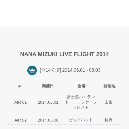
NANA MIZUKI LIVE FLIGHT 2014
[全14公演] 2014.06.01 - 08.03
開催日
会場
開催地
#
富士急ハイラン
ド コニファーフ
山梨
AIR 01
2014.06.01
ォレスト
01
VIRGIN CODE
ビッグハット
長野
AIR 02
2014.06.08
02
Preserved Roses
03
Stay Gold
01
VIRGIN CODE