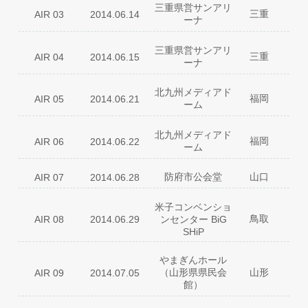
04
Million Ways=One Destination
三重県営サンアリ
02
Preserved Roses
三重
AIR 03
2014.06.14
05
ETERNAL BLAZE
ーナ
囚われのBabel
03
06
Fun Fun★People
04
Million Ways=One Destination
01
VIRGIN CODE
ドラマティックラブ
07
05
ETERNAL BLAZE
三重県営サンアリ
02
Preserved Roses
笑顔の行方
08
三重
AIR 04
2014.06.15
06
Fun Fun★People
ーナ
03
Stay Gold
GAMBAらなくちゃね
09
ドラマティックラブ
07
04
Million Ways=One Destination
01
VIRGIN CODE
空時計
10
笑顔の行方
08
05
ETERNAL BLAZE
北九州メディアド
残光のガイア
02
11
FATE
福岡
AIR 05
2014.06.21
赤いスイートピー
09
06
Fun Fun★People
ーム
03
NEXT ARCADIA
12
GUILTY
ドラマティックラブ
空時計
07
10
04
Million Ways=One Destination
13
still in the groove
01
VIRGIN CODE
笑顔の行方
11
FATE
08
05
ETERNAL BLAZE
理想論
14
北九州メディアド
02
Preserved Roses
12
GUILTY
福岡
AIR 06
赤いスイートピー
2014.06.22
09
06
Fun Fun★People
ーム
アンティークナハトムジーク
15
03
NEXT ARCADIA
それでも君を想い出すから -again-
13
空時計
10
ドラマティックラブ
07
04
革命デュアリズム
Million Ways=One Destination
16
夢幻
本公演は中止となりました...
14
..
11
FATE
笑顔の行方
08
05
ETERNAL BLAZE
アパッショナート
17
防府市公会堂
山口
AIR 07
2014.06.28
アンティークナハトムジーク
15
12
GUILTY
1986年のマリリン
09
06
Fun Fun★People
18
New Sensation
13
through the night
革命デュアリズム
16
本公演は中止となりました...
..
ドラマティックラブ
光
07
10
Rock you baby！
19
14
undercover
米子コンベンショ
アパッショナート
17
笑顔の行方
11
FATE
08
20
POWER GATE
アンティークナハトムジーク
鳥取
AIR 08
15
2014.06.29
ンセンター BiG
18
POP MASTER
12
GUILTY
1986年のマリリン
09
ミラクル☆フライト
21
SHiP
革命デュアリズム
16
Rock you baby！
19
13
still in the groove
光
10
時空サファイア
en1
アパッショナート
17
20
POWER GATE
理想論
本公演は中止となりました...
14
..
11
FATE
セツナキャパシティー
en2
suddenly ～巡り合えて～
ミラクル☆フライト
やまぎんホール
18
21
アンティークナハトムジーク
15
12
GUILTY
en3
DISCOTHEQUE
（山形県県民会
山形
AIR 09
2014.07.05
Rock you baby！
時空サファイア
19
en1
革命デュアリズム
16
13
through the night
館）
20
POWER GATE
セツナキャパシティー
en2
理想論
アパッショナート
14
17
ミラクル☆フライト
21
en3
DISCOTHEQUE
01
アンティークナハトムジーク
VIRGIN CODE
18
New Sensation
15