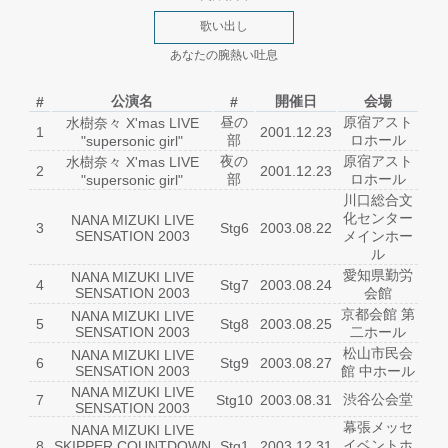
歌い出し
あなたの腕熱い吐息
公演名
開催日
会場
#
#
昼の
原宿アスト
水樹奈々 X'mas LIVE
1
2001.12.23
部
ロホール
"supersonic girl"
夜の
原宿アスト
水樹奈々 X'mas LIVE
2
2001.12.23
部
ロホール
"supersonic girl"
川口総合文
化センター
NANA MIZUKI LIVE
3
Stg6
2003.08.22
SENSATION 2003
メインホー
ル
愛知県勤労
NANA MIZUKI LIVE
4
Stg7
2003.08.24
SENSATION 2003
会館
京都会館 第
NANA MIZUKI LIVE
5
Stg8
2003.08.25
SENSATION 2003
二ホール
松山市民会
NANA MIZUKI LIVE
6
Stg9
2003.08.27
SENSATION 2003
館 中ホール
NANA MIZUKI LIVE
渋谷公会堂
7
Stg10
2003.08.31
SENSATION 2003
幕張メッセ
NANA MIZUKI LIVE
イベントホ
8
SKIPPER COUNTDOWN
Stg1
2003.12.31