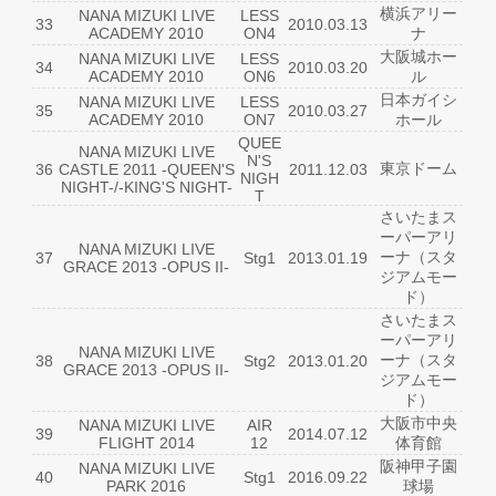
横浜アリー
NANA MIZUKI LIVE
LESS
33
2010.03.13
ACADEMY 2010
ON4
ナ
大阪城ホー
NANA MIZUKI LIVE
LESS
34
2010.03.20
ACADEMY 2010
ON6
ル
日本ガイシ
NANA MIZUKI LIVE
LESS
35
2010.03.27
ACADEMY 2010
ON7
ホール
QUEE
NANA MIZUKI LIVE
N'S
東京ドーム
36
CASTLE 2011 -QUEEN'S
2011.12.03
NIGH
NIGHT-/-KING'S NIGHT-
T
さいたまス
ーパーアリ
NANA MIZUKI LIVE
ーナ（スタ
37
Stg1
2013.01.19
GRACE 2013 -OPUS II-
ジアムモー
ド）
さいたまス
ーパーアリ
NANA MIZUKI LIVE
ーナ（スタ
38
Stg2
2013.01.20
GRACE 2013 -OPUS II-
ジアムモー
ド）
大阪市中央
NANA MIZUKI LIVE
AIR
39
2014.07.12
FLIGHT 2014
12
体育館
阪神甲子園
NANA MIZUKI LIVE
40
Stg1
2016.09.22
PARK 2016
球場