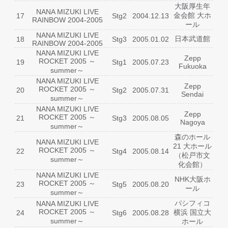
大阪厚生年
NANA MIZUKI LIVE
金会館 大ホ
17
Stg2
2004.12.13
RAINBOW 2004-2005
ール
NANA MIZUKI LIVE
日本武道館
18
Stg3
2005.01.02
RAINBOW 2004-2005
NANA MIZUKI LIVE
Zepp
ROCKET 2005 ～
19
Stg1
2005.07.23
Fukuoka
summer～
NANA MIZUKI LIVE
Zepp
ROCKET 2005 ～
20
Stg2
2005.07.31
Sendai
summer～
NANA MIZUKI LIVE
Zepp
ROCKET 2005 ～
21
Stg3
2005.08.05
Nagoya
summer～
森のホール
NANA MIZUKI LIVE
21 大ホール
ROCKET 2005 ～
22
Stg4
2005.08.14
（松戸市文
summer～
化会館）
NANA MIZUKI LIVE
NHK大阪ホ
ROCKET 2005 ～
23
Stg5
2005.08.20
ール
summer～
パシフィコ
NANA MIZUKI LIVE
ROCKET 2005 ～
横浜 国立大
24
Stg6
2005.08.28
summer～
ホール