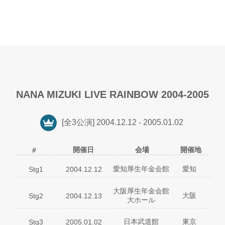
NANA MIZUKI LIVE RAINBOW 2004-2005
[全3公演] 2004.12.12 - 2005.01.02
開催日
会場
開催地
#
愛知厚生年金会館
愛知
Stg1
2004.12.12
01
JET PARK
大阪厚生年金会館
02
still in the groove
大阪
Stg2
2004.12.13
大ホール
03
FAKE ANGEL
04
New Sensation
01
JET PARK
05
Heaven Knows
日本武道館
東京
Stg3
2005.01.02
02
still in the groove