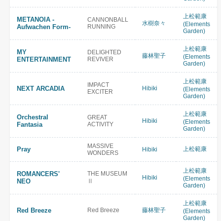
上松範康
METANOIA -
CANNONBALL
水樹奈々
(Elements
Aufwachen Form-
RUNNING
Garden)
上松範康
MY
DELIGHTED
藤林聖子
(Elements
ENTERTAINMENT
REVIVER
Garden)
上松範康
IMPACT
NEXT ARCADIA
Hibiki
(Elements
EXCITER
Garden)
上松範康
Orchestral
GREAT
Hibiki
(Elements
Fantasia
ACTIVITY
Garden)
MASSIVE
Pray
上松範康
Hibiki
WONDERS
上松範康
ROMANCERS'
THE MUSEUM
Hibiki
(Elements
NEO
Ⅱ
Garden)
上松範康
Red Breeze
Red Breeze
藤林聖子
(Elements
Garden)