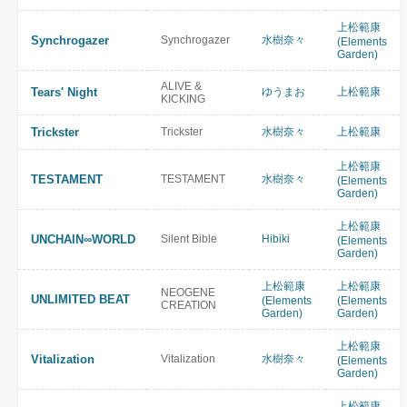
上松範康
Synchrogazer
Synchrogazer
水樹奈々
(Elements
Garden)
ALIVE &
Tears' Night
ゆうまお
上松範康
KICKING
Trickster
Trickster
水樹奈々
上松範康
上松範康
TESTAMENT
TESTAMENT
水樹奈々
(Elements
Garden)
上松範康
UNCHAIN∞WORLD
Silent Bible
Hibiki
(Elements
Garden)
上松範康
上松範康
NEOGENE
UNLIMITED BEAT
(Elements
(Elements
CREATION
Garden)
Garden)
上松範康
Vitalization
Vitalization
水樹奈々
(Elements
Garden)
上松範康