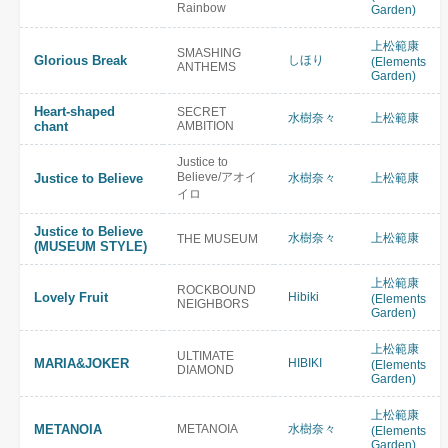
Rainbow
Garden)
上松範康
SMASHING
Glorious Break
しほり
(Elements
ANTHEMS
Garden)
Heart-shaped
SECRET
水樹奈々
上松範康
chant
AMBITION
Justice to
Believe/アオイ
Justice to Believe
水樹奈々
上松範康
イロ
Justice to Believe
水樹奈々
上松範康
THE MUSEUM
(MUSEUM STYLE)
上松範康
ROCKBOUND
Lovely Fruit
Hibiki
(Elements
NEIGHBORS
Garden)
上松範康
ULTIMATE
MARIA&JOKER
HIBIKI
(Elements
DIAMOND
Garden)
上松範康
METANOIA
METANOIA
水樹奈々
(Elements
Garden)