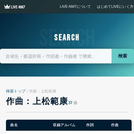
LIVE-NM7について
はじめてLIVEにいく方
SEARCH
検索
検索トップ
› 作曲：上松範康
作曲：上松範康
37
曲
曲名
収録アルバム
作詞
作曲