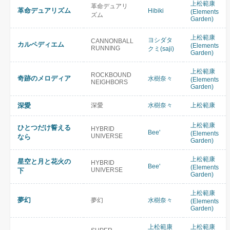
上松範康
革命デュアリ
革命デュアリズム
Hibiki
(Elements
ズム
Garden)
上松範康
ヨシダタ
CANNONBALL
カルペディエム
(Elements
RUNNING
クミ(saji)
Garden)
上松範康
ROCKBOUND
奇跡のメロディア
水樹奈々
(Elements
NEIGHBORS
Garden)
深愛
深愛
水樹奈々
上松範康
上松範康
ひとつだけ誓える
HYBRID
Bee'
(Elements
UNIVERSE
なら
Garden)
上松範康
星空と月と花火の
HYBRID
Bee'
(Elements
UNIVERSE
下
Garden)
上松範康
夢幻
夢幻
水樹奈々
(Elements
Garden)
上松範康
上松範康