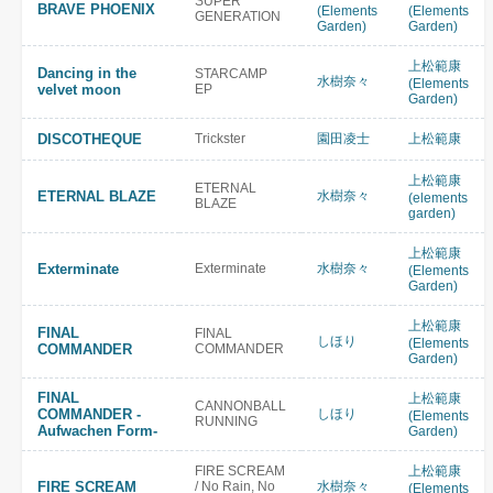
SUPER
BRAVE PHOENIX
(Elements
(Elements
GENERATION
Garden)
Garden)
上松範康
Dancing in the
STARCAMP
水樹奈々
(Elements
velvet moon
EP
Garden)
DISCOTHEQUE
Trickster
園田凌士
上松範康
上松範康
ETERNAL
ETERNAL BLAZE
水樹奈々
(elements
BLAZE
garden)
上松範康
Exterminate
Exterminate
水樹奈々
(Elements
Garden)
上松範康
FINAL
FINAL
しほり
(Elements
COMMANDER
COMMANDER
Garden)
FINAL
上松範康
CANNONBALL
COMMANDER -
しほり
(Elements
RUNNING
Aufwachen Form-
Garden)
FIRE SCREAM
上松範康
FIRE SCREAM
/ No Rain, No
水樹奈々
(Elements