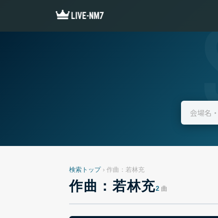
検索トップ
› 作曲：若林充
作曲：若林充
2
曲