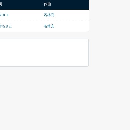
詞
作曲
若林充
YURI
村ちさと
若林充