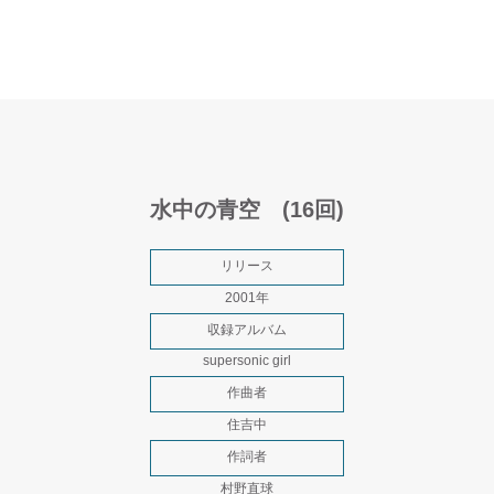
水中の青空 (16回)
リリース
2001年
収録アルバム
supersonic girl
作曲者
住吉中
作詞者
村野直球