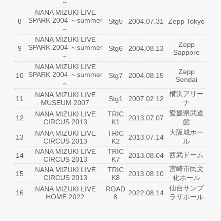
～
NANA MIZUKI LIVE
SPARK 2004 ～summer
8
Stg5
2004.07.31
Zepp Tokyo
～
NANA MIZUKI LIVE
Zepp
SPARK 2004 ～summer
9
Stg6
2004.08.13
Sapporo
～
NANA MIZUKI LIVE
Zepp
SPARK 2004 ～summer
10
Stg7
2004.08.15
Sendai
～
横浜アリー
NANA MIZUKI LIVE
11
Stg1
2007.02.12
MUSEUM 2007
ナ
愛媛県武道
NANA MIZUKI LIVE
TRIC
12
2013.07.07
CIRCUS 2013
K1
館
大阪城ホー
NANA MIZUKI LIVE
TRIC
13
2013.07.14
CIRCUS 2013
K2
ル
NANA MIZUKI LIVE
TRIC
西武ドーム
14
2013.08.04
CIRCUS 2013
K7
宮崎市民文
NANA MIZUKI LIVE
TRIC
15
2013.08.10
CIRCUS 2013
K8
化ホール
仙台サンプ
NANA MIZUKI LIVE
ROAD
16
2022.08.14
HOME 2022
8
ラザホール